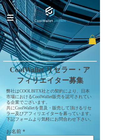
CoolWallet リセラー・ア
フィリエイター募集
弊社はCOOLBITX社との契約により、日本
市場におけるCoolWallet販売を認可されてい
る企業でございます。
共にCoolWalletを普及・販売して頂けるリセ
ラー及びアフィリエイターを募っています。
下記フォームより気軽にお問合わせ下さい。​
お名前